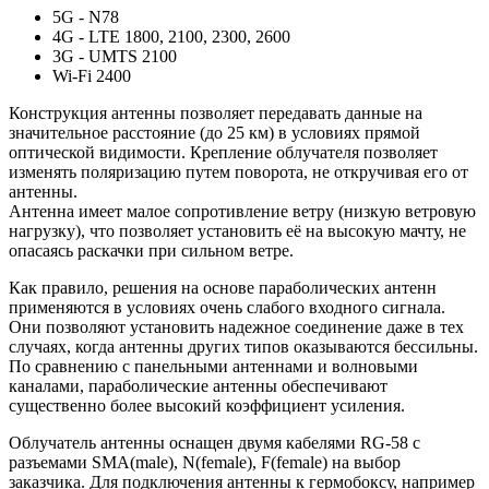
5G - N78
4G - LTE 1800, 2100, 2300, 2600
3G - UMTS 2100
Wi-Fi 2400
Конструкция антенны позволяет передавать данные на
значительное расстояние (до 25 км) в условиях прямой
оптической видимости. Крепление облучателя позволяет
изменять поляризацию путем поворота, не откручивая его от
антенны.
Антенна имеет малое сопротивление ветру (низкую ветровую
нагрузку), что позволяет установить её на высокую мачту, не
опасаясь раскачки при сильном ветре.
Как правило, решения на основе параболических антенн
применяются в условиях очень слабого входного сигнала.
Они позволяют установить надежное соединение даже в тех
случаях, когда антенны других типов оказываются бессильны.
По сравнению с панельными антеннами и волновыми
каналами, параболические антенны обеспечивают
существенно более высокий коэффициент усиления.
Облучатель антенны оснащен двумя кабелями RG-58 с
разъемами SMA(male), N(female), F(female) на выбор
заказчика. Для подключения антенны к гермобоксу, например