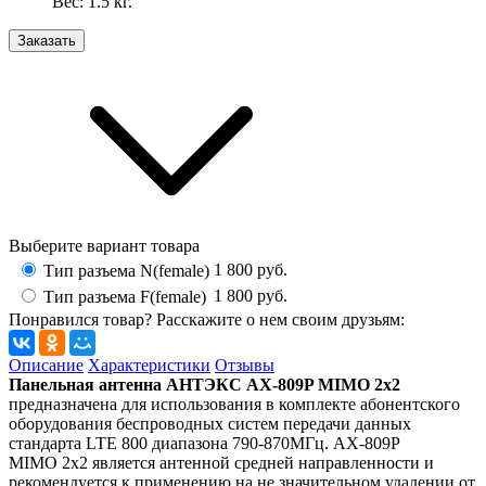
Вес:
1.5
кг.
Заказать
Выберите вариант товара
1 800
руб.
Тип разъема N(female)
1 800
руб.
Тип разъема F(female)
Понравился товар? Расскажите о нем своим друзьям:
Описание
Характеристики
Отзывы
Панельная антенна АНТЭКС АX-809P MIMO 2х2
предназначена для использования в комплекте абонентского
оборудования беспроводных систем передачи данных
стандарта LTE 800 диапазона 790-870МГц. АX-809P
MIMO 2х2 является антенной средней направленности и
рекомендуется к применению на не значительном удалении от