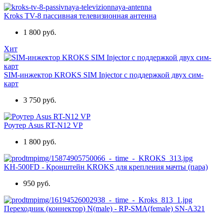
Kroks TV-8 пассивная телевизионная антенна
1 800 руб.
Хит
SIM-инжектор KROKS SIM Injector с поддержкой двух сим-
карт
3 750 руб.
Роутер Asus RT-N12 VP
1 800 руб.
KH-500FD - Кронштейн KROKS для крепления мачты (пара)
950 руб.
Переходник (коннектор) N(male) - RP-SMA(female) SN-A321