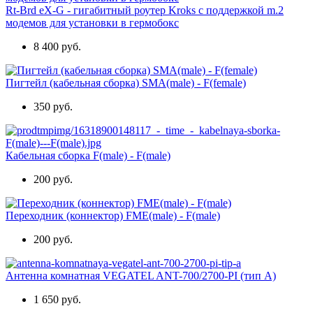
Rt-Brd eX-G - гигабитный роутер Kroks с поддержкой m.2
модемов для установки в гермобокс
8 400 руб.
Пигтейл (кабельная сборка) SMA(male) - F(female)
350 руб.
Кабельная сборка F(male) - F(male)
200 руб.
Переходник (коннектор) FME(male) - F(male)
200 руб.
Антенна комнатная VEGATEL ANT-700/2700-PI (тип А)
1 650 руб.