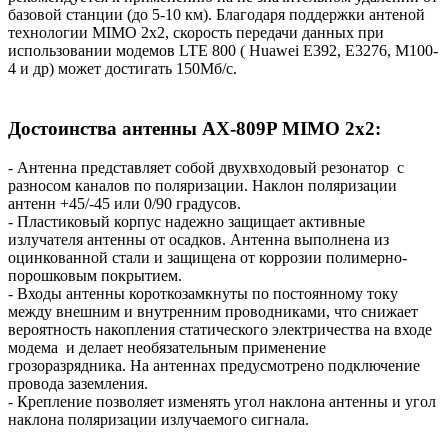
базовой станции (до 5-10 км). Благодаря поддержки антеной
технологии MIMO 2x2, скорость передачи данных при
использовании модемов LTE 800 ( Huawei E392, Е3276, М100-
4 и др) может достигать 150Мб/с.
Достоинства антенны АX-809P MIMO 2х2:
- Антенна представляет собой двухвходовый резонатор с
разносом каналов по поляризации. Наклон поляризации
антенн +45/-45 или 0/90 градусов.
- Пластиковый корпус надежно защищает активные
излучателя антенны от осадков. Антенна выполнена из
оцинкованной стали и защищена от коррозии полимерно-
порошковым покрытием.
- Входы антенны короткозамкнуты по постоянному току
между внешним и внутренним проводниками, что снижает
вероятность накопления статического электричества на входе
модема и делает необязательным применение
грозоразрядника. На антеннах предусмотрено подключение
провода заземления.
- Крепление позволяет изменять угол наклона антенны и угол
наклона поляризации излучаемого сигнала.