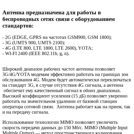
Антенна предназначена для работы в
беспроводных сетях связи с оборудованием
стандартов:
- 2G (EDGE, GPRS на частотах GSM900, GSM 1800);
- 3G (UMTS 900, UMTS 2100);
- 4G (LTE 800, LTE 1800, LTE 2600), YOTA;
- WI-FI 2400 (IEEE 802.11b, g, n).
Широкий диапазон рабочих частот антенны позволяет
3G/4G/YOTA модемам эффективно работать на границах зон
обслуживания 4G. Модем будет автоматически переключаться
на стандарт 3G, в случае отсутствия 4G сигнала, а антенна
обеспечит ему качественный сигнал в обоих диапазонах.
Высокий коэффициент усиления (15 дБ) позволяет уверенно
работать на значительном удалении от базовой станции
оператора сотовой связи. Антенна работает как на прием, так
и на передачу сигнала.
Использование технологии MIMO позволяет увеличить
скорость передачи данных до 150 Мб/с. MIMO (Multiple Input
Multiple Output) — метод пространственного кодирования