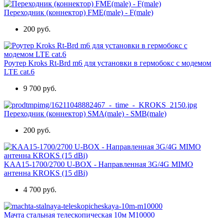
Переходник (коннектор) FME(male) - F(male)
200 руб.
Роутер Kroks Rt-Brd m6 для установки в гермобокс с модемом
LTE cat.6
9 700 руб.
Переходник (коннектор) SMA(male) - SMB(male)
200 руб.
KAA15-1700/2700 U-BOX - Направленная 3G/4G MIMO
антенна KROKS (15 dBi)
4 700 руб.
Мачта стальная телескопическая 10м М10000