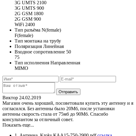
3G UMTS 2100
3G UMTS 900
2G GSM 1800
2G GSM 900
WiFi 2400
Тип разъёма
N(female)
F(female)
Тип монтажа
на трубу
Поляризация
Линейная
Входное сопротивление
50
75
Тип исполнения
Направленная
MIMO
Виктор
24.02.2019
Магазин очень хороший, посоветовали купить эту антенну и я
согласился. Без антенны было 20Мб, после установки
антенны скорость стала от 75мб до 90Мб. Спасибо
консультантом за отличный совет.
Показать еще...
1. Антенна. Kroks КАА15-750-2900.pdf
ссылка