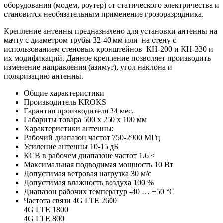
оборудования (модем, роутер) от статического электричества и
становится необязательным применение грозоразрядника.
Крепление антенны предназначено для установки антенны на
мачту с диаметром трубы 32-40 мм или на стену с
использованием стеновых кронштейнов КН-200 и КН-330 и
их модификаций. Данное крепление позволяет производить
изменение направления (азимут), угол наклона и
поляризацию антенны.
Общие характеристики
Производитель
KROKS
Гарантия производителя
24
мес.
Габариты товара
500 x 250 x 100
мм
Характеристики антенны:
Рабочий диапазон частот
750-2900
МГц
Усиление антенны
10-15
дБ
КСВ в рабочем диапазоне частот
1.6
≤
Максимальная подводимая мощность
10
Вт
Допустимая ветровая нагрузка
30
м/с
Допустимая влажность воздуха
100
%
Диапазон рабочих температур
-40 … +50
°C
Частота связи
4G LTE 2600
4G LTE 1800
4G LTE 800