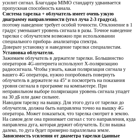
усилит сигнал. Благодара MIMO стандарту удваивается
пропускная способность канала.
Система тарелка + облучатель имеет очень узкую
диаграмму направленности (угол луча 2-3 градуса)
,
поэтому наведение требует особой точности. Отклонение в 1
градус уменьшает уровень сигнала в разы. Точное наведение
тарелки с облучателем возможно при использовании
специального прибора- анализатора спектра.
Доверьте установку и наведение тарелки специалистам.
Установка облучателя.
Зажимаем облучатель в держателе тарелки. Большинство
операторов 4G-интернета используют X-поляризацию
радиосигнала. Чтобы узнать, какая поляризация сигнала у
вашего 4G оператора, нужно попробовать повернуть
облучатель в держателе на 45° и посмотреть на показания
уровня сигнала в программе на компьютере. При
неправильном выборе поляризации уровень сигнала упадет
на 30 дБ или даже сильнее.
Наводим тарелку на вышку. Для этого дуга от тарелки до
облучателя, должна быть направлена точно на вышку 4G
оператора. Может показаться, что тарелка смотрит в землю.
На самом деле она принимает сигнал с того направления, куда
направлена дуга, которая держит облучатель. Если вышка
далеко, то дуга будет примерно параллельна земле.
Зависимость усиления от диаметра тарелки (данные