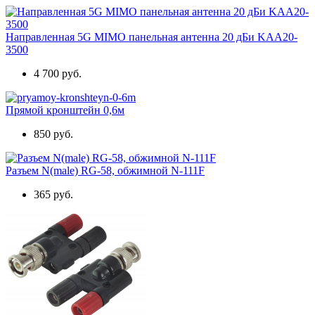
Направленная 5G MIMO панельная антенна 20 дБи KAA20-
3500
4 700 руб.
Прямой кронштейн 0,6м
850 руб.
Разъем N(male) RG-58, обжимной N-111F
365 руб.