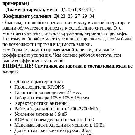
примерные)
Диаметр тарелки, метр
0,5
0,6
0,8
0,9
1,2
Коэфициент усиления, Дб
23
25
27
29
34
Отметим, что любые препятствия между вышкой оператора и
вашим облучателем приведут к ослаблению сигнала. Это
могут быть деревья, дома, сооружения, неровности рельефа.
Поэтому выбирайте место установки тарелки так, чтобы была
по возможности прямая видимость вышки.
Чем больше диаметр применяемой тарелки, тем выше
коэффициент усиления. Чем больше рабочая частота, тем
выше коэффициент усиления.
ВНИМАНИЕ! Спутниковая тарелка в состав комплекта не
входит!
Общие характеристики
Производитель
KROKS
Гарантия производителя
24
мес.
Габариты товара
105 x 105 x 150
мм
Характеристики антенны:
Рабочий диапазон частот
1700-2700
МГц
Усиление антенны
8-9
дБ
КСВ в рабочем диапазоне частот
1.5
≤
Максимальная подводимая мощность
10
Вт
Допустимая ветровая нагрузка
30
м/с