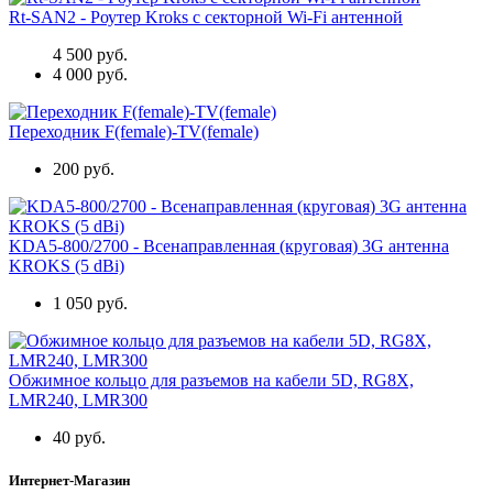
Rt-SAN2 - Роутер Kroks с секторной Wi-Fi антенной
4 500 руб.
4 000 руб.
Переходник F(female)-TV(female)
200 руб.
KDA5-800/2700 - Всенаправленная (круговая) 3G антенна
KROKS (5 dBi)
1 050 руб.
Обжимное кольцо для разъемов на кабели 5D, RG8X,
LMR240, LMR300
40 руб.
Интернет-Магазин