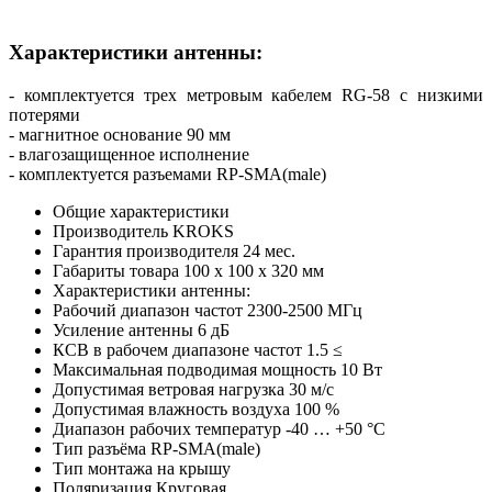
Характеристики антенны:
- комплектуется трех метровым кабелем
RG-58 с низкими
потерями
- магнитное основание 90 мм
- влагозащищенное исполнение
- комплектуется разъемами RP-SMA(male)
Общие характеристики
Производитель
KROKS
Гарантия производителя
24
мес.
Габариты товара
100 x 100 x 320
мм
Характеристики антенны:
Рабочий диапазон частот
2300-2500
МГц
Усиление антенны
6
дБ
КСВ в рабочем диапазоне частот
1.5
≤
Максимальная подводимая мощность
10
Вт
Допустимая ветровая нагрузка
30
м/с
Допустимая влажность воздуха
100
%
Диапазон рабочих температур
-40 … +50
°C
Тип разъёма
RP-SMA(male)
Тип монтажа
на крышу
Поляризация
Круговая