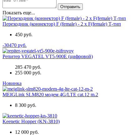
Показать еще...
Переходник (коннектор) F (female) - 2 x F(female) Т-тип
450 руб.
-30470 руб.
Репитер VEGATEL VT5-900E (цифровой)
285 470 руб.
255 000 руб.
Новинка
MEIGLink SLM820 модем 4G/LTE cat.12 m.2
8 300 руб.
Keenetic Hopper (KN-3810)
12 000 руб.