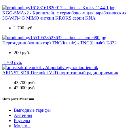
KGG-SMAx2 - Кронштейн с гермобоксом для параболических
3G/WiFi/4G MIMO антенн KROKS серии KNA
1 700 руб.
Переходник (коннектор) TNC(female) - TNC(female) T-322
200 руб.
-1700 руб.
ARINST SDR Dreamkit V2D портативный радиоприемник
43 700 руб.
42 000 руб.
Интернет-Магазин
Выгодные тарифы
Антенны
Роутеры
Модемы