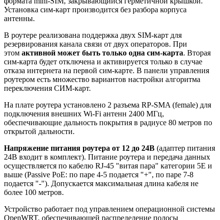
формата mini-SIM, закрывающийся герметичной крышкой.
Установка сим-карт производится без разбора корпуса
антенны.
В роутере реализована поддержка двух SIM-карт для
резервирования канала связи от двух операторов. При
этом
активной может быть только одна сим-карта
. Вторая
сим-карта будет отключена и активируется только в случае
отказа интернета на первой сим-карте. В панели управления
роутером есть множество вариантов настройки алгоритма
переключения СИМ-карт.
На плате роутера установлено 2 разъема RP-SMA (female) для
подключения внешних Wi-Fi антенн 2400 МГц,
обеспечивающие дальность покрытия в радиусе 80 метров по
открытой дальности.
Напряжение питания роутера от 12 до 24В
(адаптер питания
24В входит в комплект). Питание роутера и передача данных
осуществляется по кабелю RJ-45 "витая пара" категории 5E и
выше (Passive PoE: по паре 4-5 подается "+", по паре 7-8
подается "-"). Допускается максимальная длина кабеля не
более 100 метров.
Устройство работает под управлением операционной системы
OpenWRT, обеспечивающей распределение полосы