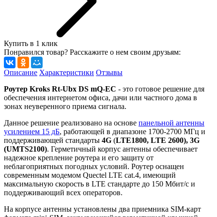
Купить в 1 клик
Понравился товар? Расскажите о нем своим друзьям:
Описание
Характеристики
Отзывы
Роутер Kroks Rt-Ubx DS mQ-EC
- это готовое решение для
обеспечения интернетом офиса, дачи или частного дома в
зонах неуверенного приема сигнала.
Данное решение реализовано на основе
панельной антенны
усилением 15 дБ
, работающей в диапазоне 1700-2700 МГц и
поддерживающей стандарты
4G
(
LTE1800, LTE 2600), 3G
(UMTS2100)
. Герметичный корпус антенны обеспечивает
надежное крепление роутера и его защиту от
неблагоприятных погодных условий. Роутер оснащен
современным модемом Quectel LTE cat.4, имеющий
максимальную скорость в LTE стандарте до 150 Мбит/c и
поддерживающий всех операторов.
На корпусе антенны установлены два приемника SIM-карт