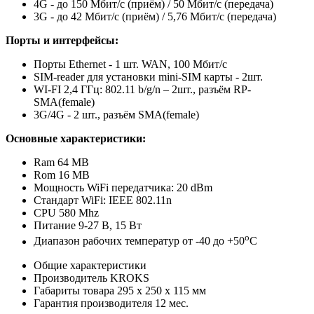
4G - до 150 Мбит/с (приём) / 50 Мбит/с (передача)
3G - до 42 Мбит/с (приём) / 5,76 Мбит/с (передача)
Порты и интерфейсы:
Порты Ethernet - 1 шт. WAN, 100 Мбит/с
SIM-reader для установки mini-SIM карты - 2шт.
WI-FI 2,4 ГГц: 802.11 b/g/n – 2шт., разъём RP-
SMA(female)
3G/4G - 2 шт., разъём SMA(female)
Основные характеристики:
Ram 64 MB
Rom 16 MB
Мощность WiFi передатчика: 20 dBm
Стандарт WiFi: IEEE 802.11n
CPU 580 Mhz
Питание 9-27 В, 15 Вт
о
Диапазон рабочих температур от -40 до +50
С
Общие характеристики
Производитель
KROKS
Габариты товара
295 x 250 x 115
мм
Гарантия производителя
12
мес.