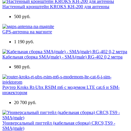
Настенный кронштейн KROKS KH-200 для антенны
500 руб.
GPS-антенна на магните
1 190 руб.
Кабельная сборка SMA(male) - SMA(male) RG-402 0,2 метра
980 руб.
Роутер Kroks Rt-Ubx RSIM m6 с модемом LTE cat.6 и SIM-
инжектором
20 700 руб.
Универсальный пигтейл (кабельная сборка) CRC9,TS9 -
SMA(male)