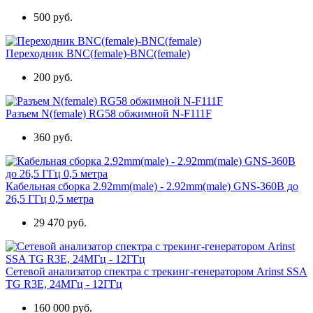
500 руб.
Переходник BNC(female)-BNC(female)
200 руб.
Разъем N(female) RG58 обжимной N-F111F
360 руб.
Кабельная сборка 2.92mm(male) - 2.92mm(male) GNS-360B до
26,5 ГГц 0,5 метра
29 470 руб.
Сетевой анализатор спектра с трекинг-генератором Arinst SSA
TG R3Е, 24МГц - 12ГГц
160 000 руб.