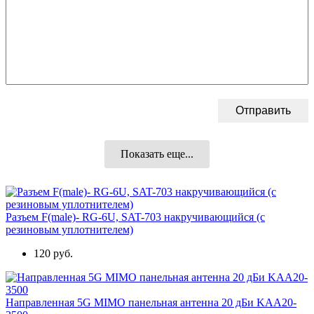
Показать еще...
Разъем F(male)- RG-6U, SAT-703 накручивающийся (с
резиновым уплотнителем)
120 руб.
Направленная 5G MIMO панельная антенна 20 дБи KAA20-