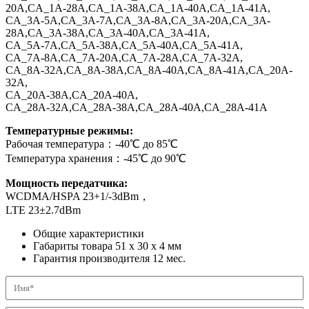
20A,CA_1A-28A,CA_1A-38A,CA_1A-40A,CA_1A-41A,
CA_3A-5A,CA_3A-7A,CA_3A-8A,CA_3A-20A,CA_3A-
28A,CA_3A-38A,CA_3A-40A,CA_3A-41A,
CA_5A-7A,CA_5A-38A,CA_5A-40A,CA_5A-41A,
CA_7A-8A,CA_7A-20A,CA_7A-28A,CA_7A-32A,
CA_8A-32A,CA_8A-38A,CA_8A-40A,CA_8A-41A,CA_20A-
32A,
CA_20A-38A,CA_20A-40A,
CA_28A-32A,CA_28A-38A,CA_28A-40A,CA_28A-41A
Температурные режимы:
Рабочая температура：-40℃ до 85℃
Температура хранения：-45℃ до 90℃
Мощность передатчика:
WCDMA/HSPA 23+1/-3dBm，
LTE 23±2.7dBm
Общие характеристики
Габариты товара
51 x 30 x 4
мм
Гарантия производителя
12
мес.