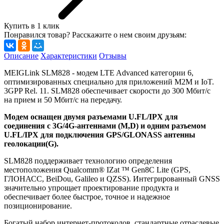
Купить в 1 клик
Понравился товар? Расскажите о нем своим друзьям:
Описание
Характеристики
Отзывы
MEIGLink SLM828 - модем LTE Advanced категории 6,
оптимизированных специально для приложений M2M и IoT.
3GPP Rel. 11. SLM828 обеспечивает скорости до 300 Мбит/с
на прием и 50 Мбит/с на передачу.
Модем оснащен двумя разъемами U.FL/IPX для
соединения с 3G/4G-антеннами (M,D) и одним разъемом
U.FL/IPX для подключения GPS/GLONASS антенны
геолокации(G).
SLM828 поддерживает технологию определения
местоположения Qualcomm® IZat ™ Gen8C Lite (GPS,
ГЛОНАСС, BeiDou, Galileo и QZSS). Интегрированный GNSS
значительно упрощает проектирование продукта и
обеспечивает более быстрое, точное и надежное
позиционирование.
Богатый набор интернет-протоколов, стандартные отраслевые