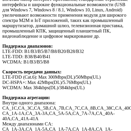
интерфейсы и широкие функциональные возможности (USB
для Windows 7, Windows 8 / 8.1, Windows 10, Linux, Android)
увеличивают возможности применения модуля для широкого
спектра M2M и IoT приложений, таких как промышленный
маршрутизатор, домашний шлюз, телевизионная приставка,
промышленный КПК, защищенный планшетный ПК,
видеонаблюдение и цифровое маркирование др.
Поддержка диапазонов:
LTE-FDD: B1/B3/B5/B7/B8/B20/B28/B32
LTE-TDD: B38/B40/B41
WCDMA: B1/B3/B5/B8
Скорость передачи данных:
LTE-FDD (Cat.6): Max 300Mbps(DL)/50Mbps(UL)
DC-HSPA+: Max 42Mbps(DL)/5.76Mbps(UL)
WCDMA: Max 384kbps(DL)/384kbps(UL)
Поддержка агрегации:
Внутри одного диапазона:
CA_1C,CA_3C,CA_5B,CA_7B,CA_7C,CA_8B,CA_38C,CA_40
CA_1A-1A,CA_3A-3A,CA_5A-5A,CA_7A-7A,CA_40A-
40A,CA_41A-41A
Между диапазонами CA:
CA_1A-3A,CA_1A-5A,CA_1A-7A,CA_1A-8A,CA_1A-