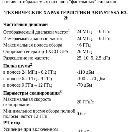
составе отображаемых сигналов "фантомных" сигналов.
ТЕХНИЧЕСКИЕ ХАРАКТЕРИСТИКИ ARINST SSA R3-
2i:
Частотный диапазон
1
24 МГц — 6 ГГц
Отображаемый диапазон частот
Измеряемый диапазон частот
24 МГц — 6 ГГц
Максимальная полоса обзора
~6 ГГц
Опорный генератор TXCO GPS
26 МГц
Разрешение по частоте
25, 10, 5, 2.5 кГц
2
Полка шума
в полосе 24 МГц - 6.2 ГГц
-110 дБм
в полосе 6.2 ГГц - 9 ГГц
-100…-70 дБм
в полосе 9 ГГц – 12 ГГц
-70 дБм
3
Параметры сканирования
Максимальная скорость
20 ГГц/с
сканирования
Минимальное время обзора полной
0.6 с
полосы частот 12 ГГц
РЧ вход
Усиление при включенном
-15 дБ