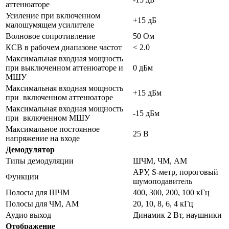
аттенюаторе
Усиление при включенном
+15 дБ
малошумящем усилителе
Волновое сопротивление
50 Ом
КСВ в рабочем диапазоне частот
< 2.0
Максимальная входная мощность
при выключенном аттенюаторе и
0 дБм
МШУ
Максимальная входная мощность
+15 дБм
при включенном аттенюаторе
Максимальная входная мощность
-15 дБм
при включенном МШУ
Максимальное постоянное
25 В
напряжение на входе
Демодулятор
Типы демодуляции
ШЧМ, ЧМ, АМ
АРУ, S-метр, пороговый
Функции
шумоподавитель
Полосы для ШЧМ
400, 300, 200, 100 кГц
Полосы для ЧМ, АМ
20, 10, 8, 6, 4 кГц
Аудио выход
Динамик 2 Вт, наушники
Отображение