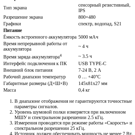
сенсорный резистивный,
Тип экрана
IPS
Разрешение экрана
800×480
Графики
спектр, водопад, S21
Питание
Ёмкость встроенного аккумулятора
5000 мАч
Время непрерывной работы от
~ 4 ч
аккумулятора
4
~ 3.5 ч
Время заряда аккумулятора
Интерфейс подключения к ПК
USB TYPE-C
Внешний блок питания
7-24 В, 2 А
Рабочий диапазон температур
0 … +40°С
Габаритные размеры (Д×Ш×В)
145x81x27 мм
Масса
0,4 кг
В диапазоне отображения не гарантируются точностные
параметры сигналов.
Уровень шумовой полки измеряется при включенном
МШУ и спектральном разрешении 2.5 кГц.
Измерения проводятся при режиме работы «Скорость» и
спектральном разрешении 25 кГц.
Источник должен обеспечивать мощность не менее 7 Вт.