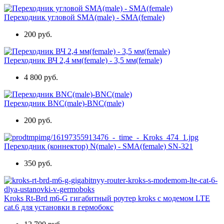
Переходник угловой SMA(male) - SMA(female)
200 руб.
Переходник ВЧ 2,4 мм(female) - 3,5 мм(female)
4 800 руб.
Переходник BNC(male)-BNC(male)
200 руб.
Переходник (коннектор) N(male) - SMA(female) SN-321
350 руб.
Kroks Rt-Brd m6-G гигабитный роутер kroks с модемом LTE
cat.6 для установки в гермобокс