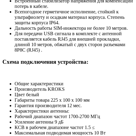
Встроенный стабилизатор напряжения для компенсации
потерь в кабеле.
Всепогодное герметичное исполнение, стойкий к
ультрафиолету и осадкам материал корпуса. Степень
защиты корпуса IP64.
Дальность работы SIM-инжектора не более 10 метров.
Для передачи USB сигнала в комплекте с антенной
поставляется кабель RJ45 для внешней прокладки,
длиной 10 метров, обжатый с двух сторон разъемами
8P8C (RJ45) .
Схема подключения устройства:
Общие характеристики
Производитель
KROKS
Цвет
белый
Габариты товара
225 x 100 x 100
мм
Гарантия производителя
12
мес.
Характеристики антенны:
Рабочий диапазон частот
1700-2700
МГц
Усиление антенны
9
дБ
КСВ в рабочем диапазоне частот
1.5
≤
Максимальная подводимая мощность
10
Вт