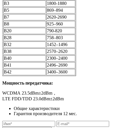
B3
1800-1880
B5
869–894
B7
2620-2690
B8
925–960
B20
790-820
B28
758–803
B32
1452–1496
B38
2570–2620
B40
2300–2400
B41
2496–2690
B42
3400–3600
Мощность передатчика:
WCDMA 23.5dBm±2dBm，
LTE FDD/TDD 23.0dBm±2dBm
Общие характеристики
Гарантия производителя
12
мес.