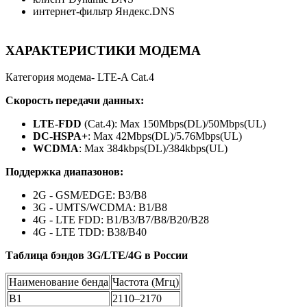
интернет-фильтр Яндекс.DNS
ХАРАКТЕРИСТИКИ МОДЕМА
Категория модема- LTE-A Cat.4
Скорость передачи данных:
LTE-FDD
(Cat.4): Max 150Mbps(DL)/50Mbps(UL)
DC-HSPA+
: Max 42Mbps(DL)/5.76Mbps(UL)
WCDMA
: Max 384kbps(DL)/384kbps(UL)
Поддержка диапазонов:
2G - GSM/EDGE: В3/В8
3G - UMTS/WCDMA: B1/B8
4G - LTE FDD: B1/B3/B7/B8/B20/B28
4G - LTE TDD: B38/B40
Таблица бэндов 3G/LTE/4G в России
Наименование бенда
Частота (Мгц)
B1
2110–2170