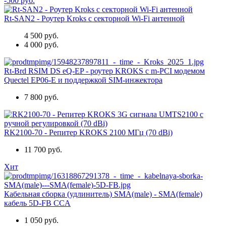
-500 руб.
Rt-SAN2 - Роутер Kroks с секторной Wi-Fi антенной
4 500 руб.
4 000 руб.
Rt-Brd RSIM DS eQ-EP - роутер KROKS с m-PCI модемом
Quectel EP06-E и поддержкой SIM-инжектора
7 800 руб.
RK2100-70 - Репитер KROKS 2100 МГц (70 dBi)
11 700 руб.
Хит
Кабельная сборка (удлинитель) SMA(male) - SMA(female)
кабель 5D-FB CCA
1 050 руб.