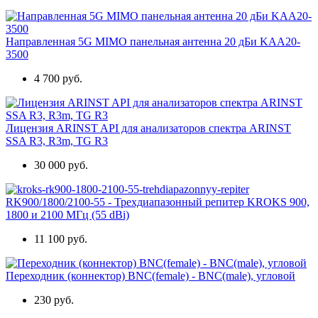
Направленная 5G MIMO панельная антенна 20 дБи KAA20-
3500
4 700 руб.
Лицензия ARINST API для анализаторов спектра ARINST
SSA R3, R3m, TG R3
30 000 руб.
RK900/1800/2100-55 - Трехдиапазонный репитер KROKS 900,
1800 и 2100 МГц (55 dBi)
11 100 руб.
Переходник (коннектор) BNC(female) - BNC(male), угловой
230 руб.