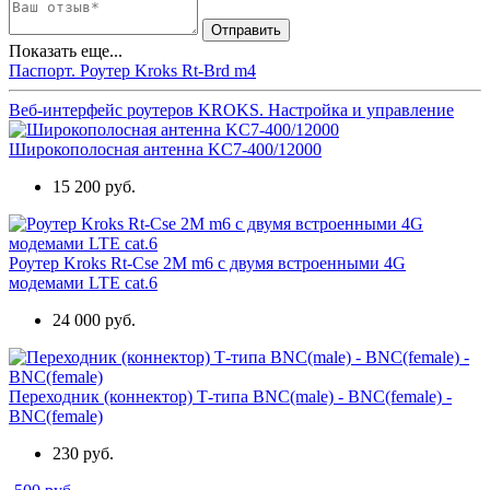
Показать еще...
Паспорт. Роутер Kroks Rt-Brd m4
Веб-интерфейс роутеров KROKS. Настройка и управление
Широкополосная антенна KC7-400/12000
15 200 руб.
Роутер Kroks Rt-Cse 2M m6 с двумя встроенными 4G
модемами LTE cat.6
24 000 руб.
Переходник (коннектор) Т-типа BNC(male) - BNC(female) -
BNC(female)
230 руб.