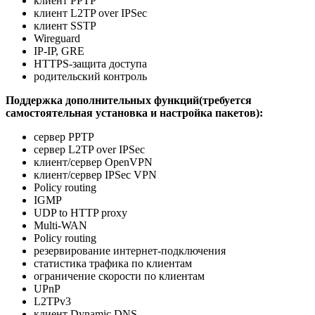
клиент PPTP
клиент L2TP over IPSec
клиент SSTP
Wireguard
IP-IP, GRE
HTTPS-защита доступа
родительский контроль
Поддержка дополнительных функций(требуется
самостоятельная установка и настройка пакетов):
сервер PPTP
сервер L2TP over IPSec
клиент/сервер OpenVPN
клиент/сервер IPSec VPN
Policy routing
IGMP
UDP to HTTP proxy
Multi-WAN
Policy routing
резервирование интернет-подключения
статистика трафика по клиентам
ограничение скорости по клиентам
UPnP
L2TPv3
клиент Dynamic DNS