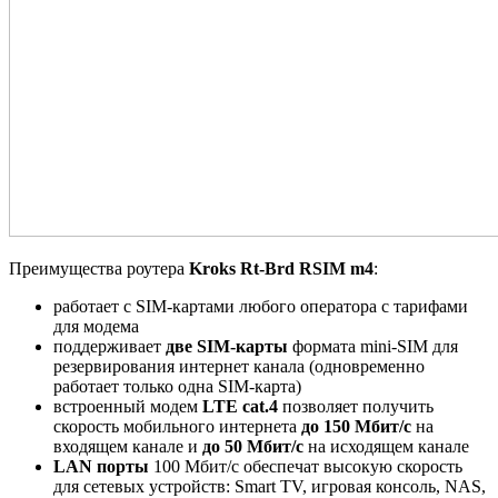
Преимущества роутера
Kroks Rt-Brd RSIM m4
:
работает с SIM-картами любого оператора с тарифами
для модема
поддерживает
две SIM-карты
формата mini-SIM для
резервирования интернет канала (одновременно
работает только одна SIM-карта)
встроенный модем
LTE cat.4
позволяет получить
скорость мобильного интернета
до 150 Мбит/c
на
входящем канале и
до 50 Мбит/c
на исходящем канале
LAN порты
100 Мбит/c обеспечат высокую скорость
для сетевых устройств: Smart TV, игровая консоль, NAS,