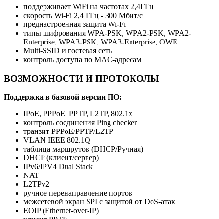
поддерживает WiFi на частотах 2,4ГГц
скорость Wi-Fi 2,4 ГГц - 300 Мбит/с
преднастроенная защита Wi-Fi
типы шифрования WPA-PSK, WPA2-PSK, WPA2-
Enterprise, WPA3-PSK, WPA3-Enterprise, OWE
Multi-SSID и гостевая сеть
контроль доступа по MAC-адресам
ВОЗМОЖНОСТИ И ПРОТОКОЛЫ
Поддержка в базовой версии ПО:
IPoE, PPPoE, PPTP, L2TP, 802.1x
контроль соединения Ping checker
транзит PPPoE/PPTP/L2TP
VLAN IEEE 802.1Q
таблица маршрутов (DHCP/Ручная)
DHCP (клиент/сервер)
IPv6/IPV4 Dual Stack
NAT
L2TPv2
ручное перенаправление портов
межсетевой экран SPI с защитой от DoS-атак
EOIP (Ethernet-over-IP)