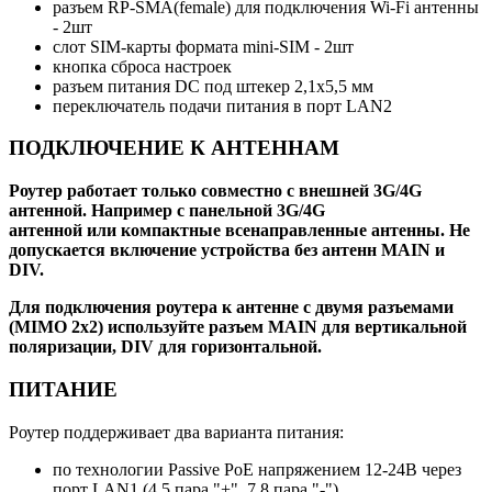
разъем RP-SMA(female) для подключения Wi-Fi антенны
- 2шт
слот SIM-карты формата mini-SIM - 2шт
кнопка сброса настроек
разъем питания DC под штекер 2,1х5,5 мм
переключатель подачи питания в порт LAN2
ПОДКЛЮЧЕНИЕ К АНТЕННАМ
Роутер работает только совместно с внешней 3G/4G
антенной. Например с панельной 3G/4G
антенной или компактные всенаправленные антенны. Не
допускается включение устройства без антенн MAIN и
DIV.
Для подключения роутера к антенне с двумя разъемами
(MIMO 2x2) используйте разъем MAIN для вертикальной
поляризации, DIV для горизонтальной.
ПИТАНИЕ
Роутер поддерживает два варианта питания:
по технологии Passive PoE напряжением 12-24В через
порт LAN1 (4,5 пара "+", 7,8 пара "-")