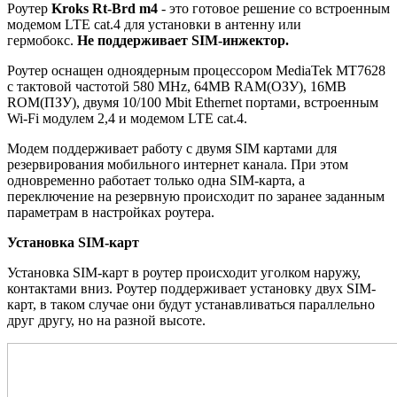
Роутер
Kroks Rt-Brd m4
- это готовое решение со встроенным
модемом LTE cat.4 для установки в антенну или
гермобокс.
Не поддерживает SIM-инжектор.
Роутер оснащен одноядерным процессором MediaTek MT7628
с тактовой частотой 580 МHz, 64MB RAM(ОЗУ), 16МВ
ROM(ПЗУ), двумя 10/100 Mbit Ethernet портами, встроенным
Wi-Fi модулем 2,4 и модемом LTE cat.4.
Модем поддерживает работу с двумя SIM картами для
резервирования мобильного интернет канала. При этом
одновременно работает только одна SIM-карта, а
переключение на резервную происходит по заранее заданным
параметрам в настройках роутера.
Установка SIM-карт
Установка SIM-карт в роутер происходит уголком наружу,
контактами вниз. Роутер поддерживает установку двух SIM-
карт, в таком случае они будут устанавливаться параллельно
друг другу, но на разной высоте.