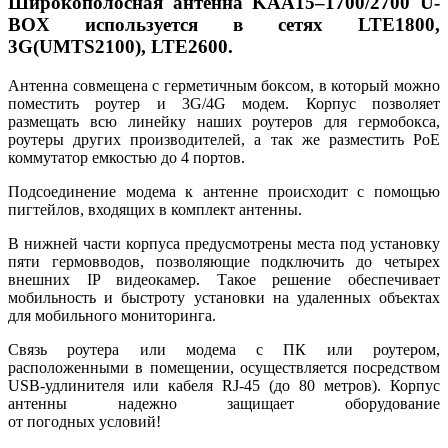
Широкополосная антенна KAA15–1700/2700 U-
BOX используется в сетях LTE1800,
3G(UMTS2100), LTE2600.
Антенна совмещена с герметичным боксом, в который можно
поместить роутер и 3G/4G модем. Корпус позволяет
размещать всю линейку наших роутеров для гермобокса,
роутеры других производителей, а так же разместить PoE
коммутатор емкостью до 4 портов.
Подсоединение модема к антенне происходит с помощью
пигтейлов, входящих в комплект антенны.
В нижней части корпуса предусмотрены места под установку
пяти гермовводов, позволяющие подключить до четырех
внешних IP видеокамер. Такое решение обеспечивает
мобильность и быстроту установки на удаленных объектах
для мобильного мониторинга.
Связь роутера или модема с ПК или роутером,
расположенными в помещении, осуществляется посредством
USB-удлинителя или кабеля RJ-45 (до 80 метров). Корпус
антенны надежно защищает оборудование
от погодных условий!