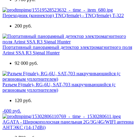
Переходник (коннектор) TNC(female) - TNC(female) T-322
200 руб.
Портативный панорамный детектор электромагнитного поля
Arinst SSA R3 Signal Hunter
92 000 руб.
Разъем F(male)- RG-6U, SAT-703 накручивающийся (с
резиновым уплотнителем)
120 руб.
-600 руб.
AGATA - Широкополосная панельная 2G/3G/4G/WIFI антенна
АНТЭКС (14-17dBi)