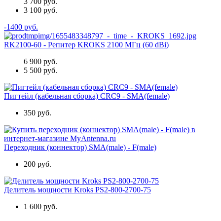
3 700 руб.
3 100 руб.
-1400 руб.
RK2100-60 - Репитер KROKS 2100 МГц (60 dBi)
6 900 руб.
5 500 руб.
Пигтейл (кабельная сборка) CRC9 - SMA(female)
350 руб.
Переходник (коннектор) SMA(male) - F(male)
200 руб.
Делитель мощности Kroks PS2-800-2700-75
1 600 руб.