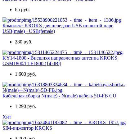
65 руб.
Комплект KROKS для передачи USB по витой паре
USB(male) - USB(female)
280 руб.
KY14-1800 - Внешняя направленная антенна KROKS
GSM1800/LTE1800 (14 dBi)
1 600 руб.
Кабельная сборка N(male) - N(male) кабель 5D-FB CU
1 290 руб.
Хит
SIM-инжектор KROKS
3 700 руб.