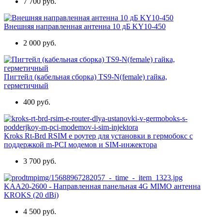
7 700 руб.
Внешняя направленная антенна 10 дБ KY10-450
2 000 руб.
Пигтейл (кабельная сборка) TS9-N(female) гайка,
герметичный
400 руб.
Kroks Rt-Brd RSIM e роутер для установки в гермобокс с
поддержкой m-PCI модемов и SIM-инжектора
3 700 руб.
KAA20-2600 - Направленная панельная 4G MIMO антенна
KROKS (20 dBi)
4 500 руб.