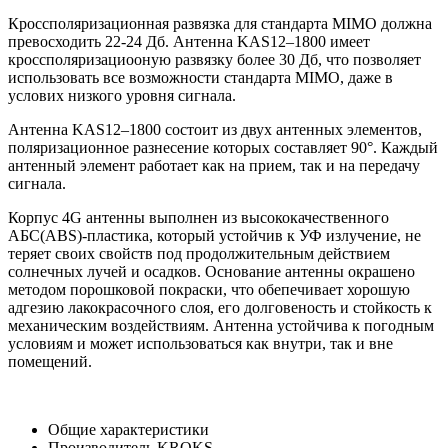
Кроссполяризационная развязка для стандарта MIMO должна
превосходить 22-24 Дб. Антенна KAS12–1800 имеет
кроссполяризациооную развязку более 30 Дб, что позволяет
использовать все возможности стандарта MIMO, даже в
услових низкого уровня сигнала.
Антенна KAS12–1800 состоит из двух антенных элементов,
поляризационное разнесение которых составляет 90°. Каждый
антенный элемент работает как на прием, так и на передачу
сигнала.
Корпус 4G антенны выполнен из высококачественного
АБС(ABS)-пластика, который устойчив к УФ излучение, не
теряет своих свойств под продолжительным действием
солнечных лучей и осадков. Основание антенны окрашено
методом порошковой покраски, что обепечивает хорошую
адгезию лакокрасочного слоя, его долговеность и стойкость к
механическим воздействиям. Антенна устойчива к погодным
условиям и может использоваться как внутри, так и вне
помещений.
Общие характеристики
Производитель
KROKS