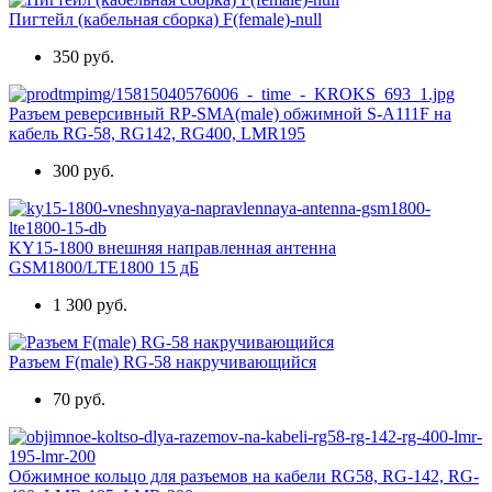
Пигтейл (кабельная сборка) F(female)-null
350 руб.
Разъем реверсивный RP-SMA(male) обжимной S-A111F на
кабель RG-58, RG142, RG400, LMR195
300 руб.
KY15-1800 внешняя направленная антенна
GSM1800/LTE1800 15 дБ
1 300 руб.
Разъем F(male) RG-58 накручивающийся
70 руб.
Обжимное кольцо для разъемов на кабели RG58, RG-142, RG-