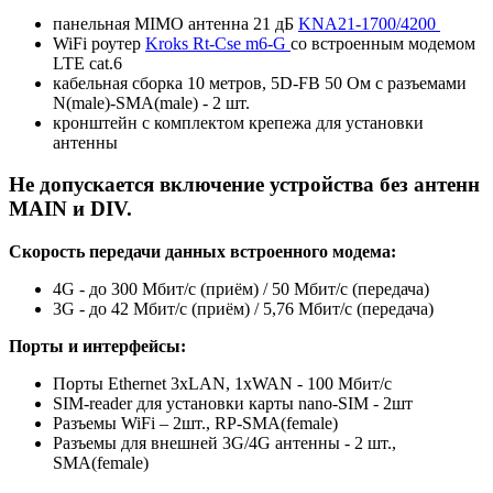
панельная MIMO антенна 21 дБ
KNA21-1700/4200
WiFi роутер
Kroks Rt-Cse m6-G
со встроенным модемом
LTE cat.6
кабельная сборка 10 метров, 5D-FB 50 Ом с разъемами
N(male)-SMA(male) - 2 шт.
кронштейн с комплектом крепежа для установки
антенны
Не допускается включение устройства без антенн
MAIN и DIV.
Скорость передачи данных встроенного модема:
4G - до 300 Мбит/с (приём) / 50 Мбит/с (передача)
3G - до 42 Мбит/с (приём) / 5,76 Мбит/с (передача)
Порты и интерфейсы:
Порты Ethernet 3хLAN, 1хWAN - 100 Мбит/с
SIM-reader для установки карты nano-SIM - 2шт
Разъемы WiFi – 2шт., RP-SMA(female)
Разъемы для внешней 3G/4G антенны - 2 шт.,
SMA(female)