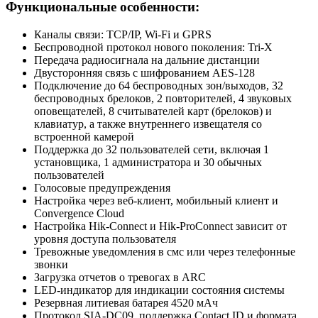
Функциональные особенности:
Каналы связи: TCP/IP, Wi-Fi и GPRS
Беспроводной протокол нового поколения: Tri-X
Передача радиосигнала на дальние дистанции
Двусторонняя связь с шифрованием AES-128
Подключение до 64 беспроводных зон/выходов, 32
беспроводных брелоков, 2 повторителей, 4 звуковых
оповещателей, 8 считывателей карт (брелоков) и
клавиатур, а также внутреннего извещателя со
встроенной камерой
Поддержка до 32 пользователей сети, включая 1
установщика, 1 администратора и 30 обычных
пользователей
Голосовые предупреждения
Настройка через веб-клиент, мобильный клиент и
Convergence Cloud
Настройка Hik-Connect и Hik-ProConnect зависит от
уровня доступа пользователя
Тревожные уведомления в смс или через телефонные
звонки
Загрузка отчетов о тревогах в ARC
LED-индикатор для индикации состояния системы
Резервная литиевая батарея 4520 мАч
Протокол SIA-DC09, поддержка Contact ID и формата