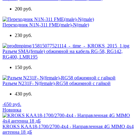
200 руб.
Переходник N1N-311 FME(male)-N(male)
230 руб.
Разъем SMA(female) обжимной на кабель RG-58, RG142,
RG400, LMR195
150 руб.
Разъем N231F- N(female)-RG58 обжимной с гайкой
430 руб.
-650 руб.
Новинка
KROKS KAA18-1700/2700-4x4 - Направленная 4G MIMO 4x4
антенна 18 дБ