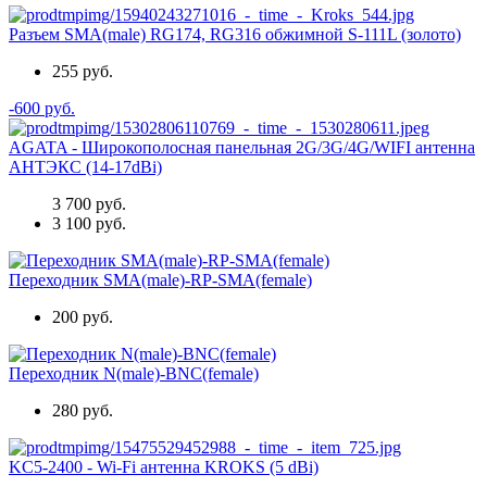
Разъем SMA(male) RG174, RG316 обжимной S-111L (золото)
255 руб.
-600 руб.
AGATA - Широкополосная панельная 2G/3G/4G/WIFI антенна
АНТЭКС (14-17dBi)
3 700 руб.
3 100 руб.
Переходник SMA(male)-RP-SMA(female)
200 руб.
Переходник N(male)-BNC(female)
280 руб.
KC5-2400 - Wi-Fi антенна KROKS (5 dBi)