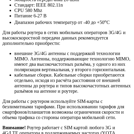
Стандарт: IEEE 802.11n
CPU 580 Mhz
Питание 6-27 В
о
Диапазон рабочих температур от -40 до +50
С
Для работы роутера в сетях мобильных операторов 3G/4G и
высокоскоростной передачи данных рекомендуется
дополнительно приобрести:
внешние 3G/4G антенны с поддержкой технологии
MIMO. Антенны, поддерживающие технологию MIMO,
имеют два высокочастотных разъёма, у одного из них
поляризация вертикальная, у второго горизонтальная.
кабельные сборки. Кабельные сборки приобретаются
отдельно, исходя из расчёта расстояния от внешней
антенны до роутера и типов высокочастотных антенных
разъёмов на антенне и роутере.
Для работы с роутером используйте SIM-карты с
безлимитными тарифами. При использовании тарифов для
смартфонов/планшетов возможны ограничения скорости и
объема трафика со стороны оператора мобильной сети.
Внимание!
Роутер работает с SIM картой любого 3G и
4G/LTE оператора в поддерживаемых частотах (YOTA,