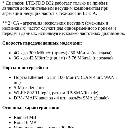
* Диапазон LTE-FDD B32 работает только на приём и
является дополнительным несущим компонентом при
агрегации несущих частот в технологии LTE-A.
** 2×CA - агрегация нескольких несущих (смежных и
несмежных) частот служит для одновременного приёма и
передачи данных, используя несколько частотных диапазонов.
Скорость передачи данных модемами:
4G - до 300 Мбит/с (прием) / 50 Мбит/с (передача)
3G - до 42 Мбит/с (прием) / 5.76 Мбит/с (передача)
Порты и интерфейсы:
Порты Ethernet - 5 шт, 100 Мбит/с (LAN 4 шт, WAN 1
шт)
SIM-reader 2 шт
WI-FI: 802.11 b/g/n, разъем RP-SMA(female)
DIV / MAIN antenna - 4 шт., разъём SMA (female)
Основные характеристики:
Ram 64 MB
Rom 16 MB
Мощность передатчика 20 dBm