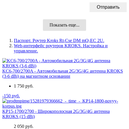
Показать еще...
Паспорт. Роутер Kroks Rt-Cse DM mQ-EC 2U.
Web-интерфейс роутеров KROKS. Настройка и
управление.
KC6-700/2700A - Автомобильная 2G/3G/4G антенна KROKS
(3-6 dBi) на магнитном основании
1 750 руб.
-150 руб.
KP15-1700/2700 - Широкополосная 2G/3G/4G антенна
KROKS (15 dBi)
2 050 руб.