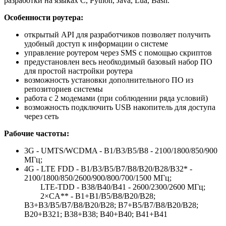
разработки на языках C, Python, Java, Lua, Bash.
Особенности роутера:
открытый API для разработчиков позволяет получить
удобный доступ к информации о системе
управление роутером через SMS с помощью скриптов
предустановлен весь необходимый базовый набор ПО
для простой настройки роутера
возможность установки дополнительного ПО из
репозиториев системы
работа с 2 модемами (при соблюдении ряда условий)
возможность подключить USB накопитель для доступа
через сеть
Рабочие частоты:
3G - UMTS/WCDMA - B1/B3/B5/B8 - 2100/1800/850/900
МГц;
4G - LTE FDD - B1/B3/B5/B7/B8/B20/B28/B32* -
2100/1800/850/2600/900/800/700/1500 МГц;
LTE-TDD - B38/B40/B41 - 2600/2300/2600 МГц;
2×CA** - B1+B1/B5/B8/B20/B28;
B3+B3/B5/B7/B8/B20/B28; B7+B5/B7/B8/B20/B28;
B20+B321; B38+B38; B40+B40; B41+B41